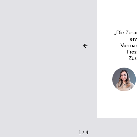
„Mir gefäl
Jahr als sehr erfolgreich
wir mal wi
wie die kreativen
Paketbeil
, wurden im gesamten
mitnehmen
 Die intensivierte
und die 
llen Kooperation“
n
2
/
4