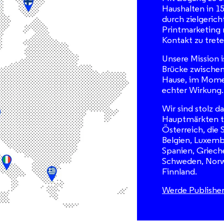
Haushalten in 1
durch zielgerich
Printmarketing
Kontakt zu trete
Unsere Mission i
Brücke zwischen
Hause, im Momen
echter Wirkung.
Wir sind stolz d
Hauptmärkten tä
Österreich, die 
Belgien, Luxembu
Spanien, Griech
Schweden, Nor
Finnland.
Werde Publisher