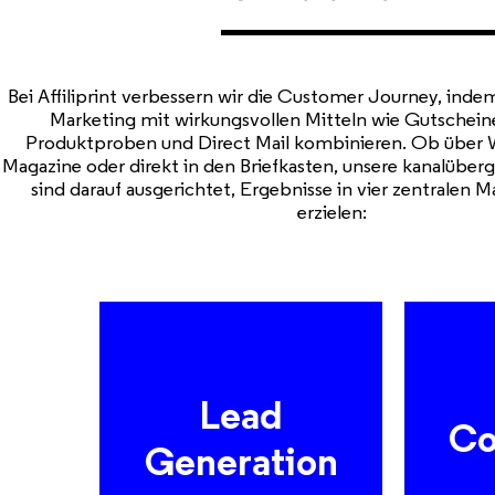
Bei Affiliprint verbessern wir die Customer Journey, inde
Marketing mit wirkungsvollen Mitteln wie Gutscheine
Produktproben und Direct Mail kombinieren.
Ob über 
Magazine oder direkt in den Briefkasten, unsere kanalübe
sind darauf ausgerichtet, Ergebnisse in vier zentralen M
erzielen:
Lead
Sammel hochwertige
Förd
Co
Leads zum Zeitpunkt des
wieder
Generation
Kaufs mit gezielten
Prin
Beilagenkampagnen.
max