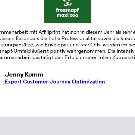
lt am meisten, dass ihr immer mitfiebert und euch mit uns 
eder super Performances erreicht haben! Mit euch konnten
agen super ausweiten und besonders in diesem Jahr einige
 und für die Zukunft umsetzen. Man merkt, dass ihr Exper
bringt ihr stets auf eine lockere und coole Art rüber. Es ma
Spaß mit euch.“
Lara-Denise Lenz
Coordinator CRM