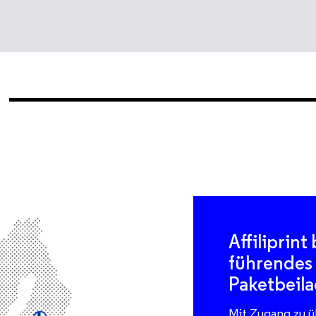
Affiliprint
führendes
Paketbeil
Mit Zugang zu ü