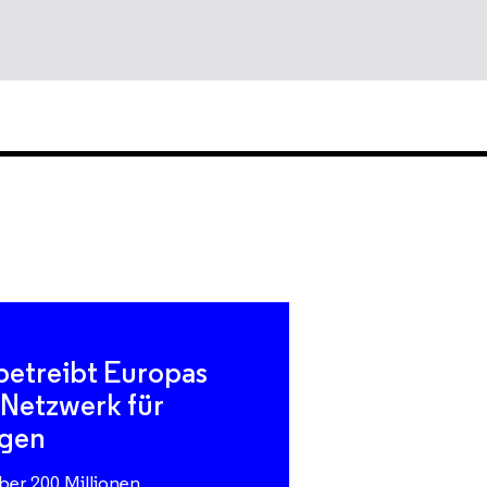
 betreibt Europas
 Netzwerk für
agen
ber 200 Millionen