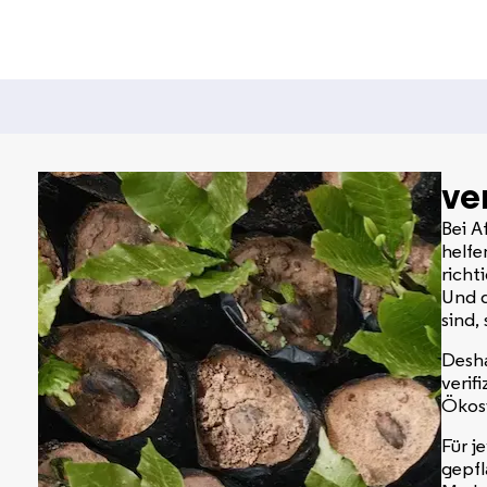
ver
Bei A
helfe
richt
Und d
sind,
Desha
verif
Ökosy
Für j
gepfl