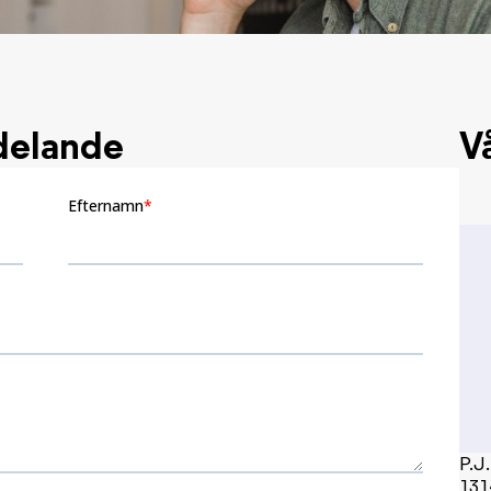
delande
V
P.J
131