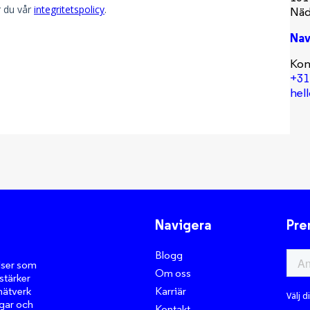
Näd
Nav
Kon
+31
hel
Navigera
Pre
Blogg
lser som
Om oss
stärker
Karriär
nätverk
ngar och
Kontakt