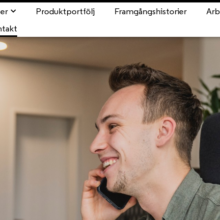
ter
Produktportfölj
Framgångshistorier
Arb
ntakt