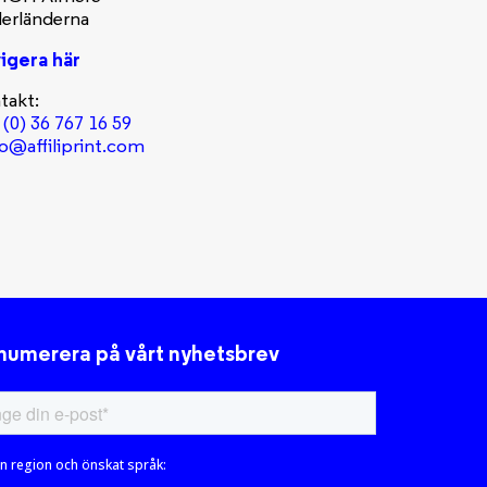
erländerna
igera här
takt:
 (0) 36 767 16 59
lo@affiliprint.com
numerera på vårt nyhetsbrev