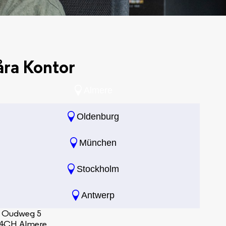
åra Kontor
Almere
Oldenburg
München
Stockholm
Antwerp
. Oudweg 5
4CH Almere