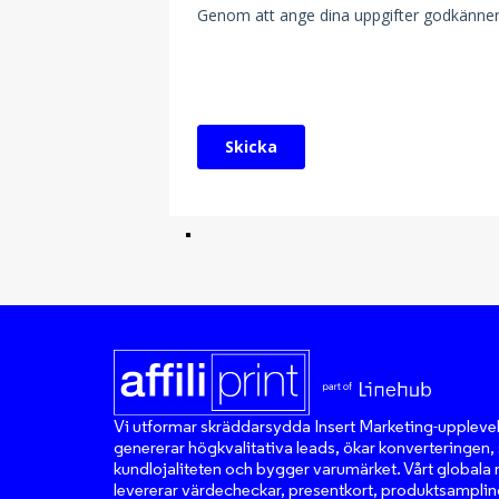
Vi utformar skräddarsydda Insert Marketing-uppleve
genererar högkvalitativa leads, ökar konverteringen, 
kundlojaliteten och bygger varumärket. Vårt globala 
levererar värdecheckar, presentkort, produktsampli