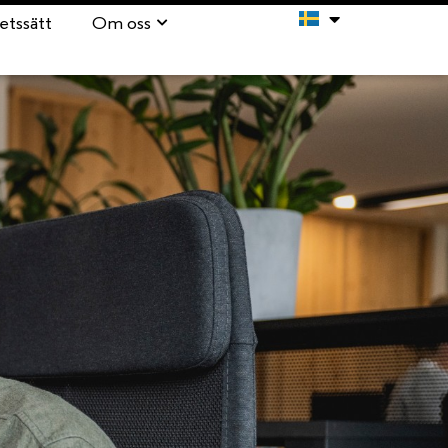
etssätt
Om oss