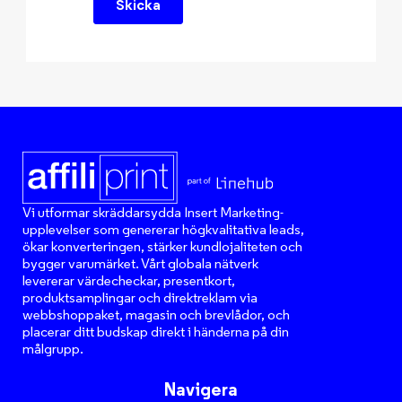
Vi utformar skräddarsydda Insert Marketing-
upplevelser som genererar högkvalitativa leads,
ökar konverteringen, stärker kundlojaliteten och
bygger varumärket. Vårt globala nätverk
levererar värdecheckar, presentkort,
produktsamplingar och direktreklam via
webbshoppaket, magasin och brevlådor, och
placerar ditt budskap direkt i händerna på din
målgrupp.
Navigera