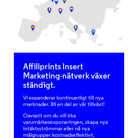
Affiliprints Insert
Marketing-nätverk växer
ständigt.
Vi expanderar kontinuerligt till nya
marknader. Bli en del av vår tillväxt!
Oavsett om du vill öka
varumärkesexponeringen, skapa nya
intäktsströmmar eller nå nya
målgrupper kostnadseffektivt,