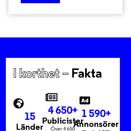
I korthet –
Fakta
4 650
+
1 590
+
15
Publicister
Annonsörer
Länder
Över 4 650