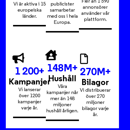
Fler än 1 590
Vi är aktiva i 15
publicister
annonsörer
europeiska
samarbetar
använder vår
länder.
med oss i hela
plattform.
Europa.
148
M+
1 200
+
270
M+
Hushåll
Kampanjer
Bilagor
Våra
Vi lanserar
Vi distribuerar
kampanjer når
över 1200
över 270
mer än 148
kampanjer
miljoner
miljoner
varje år.
bilagor varje
hushåll årligen.
år.