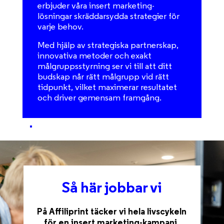
erbjuder våra insert marketing-
lösningar skräddarsydda strategier för
varje behov.
Med hjälp av strategiska partnerskap,
innovativa metoder och exakt
målgruppsstyrning ser vi till att ditt
budskap når rätt målgrupp vid rätt
tidpunkt, vilket maximerar resultatet
och driver gemensam framgång.
Så här jobbar vi
På Affiliprint täcker vi hela livscykeln
för en insert marketing-kampanj,