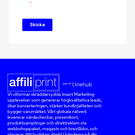
Vi utformar skräddarsydda Insert Marketing-
upplevelser som genererar högkvalitativa leads,
ökar konverteringen, stärker kundlojaliteten och
bygger varumärket. Vårt globala nätverk
levererar värdecheckar, presentkort,
produktsamplingar och direktreklam via
webbshoppaket, magasin och brevlådor, och
placerar ditt budskap direkt i händerna på din