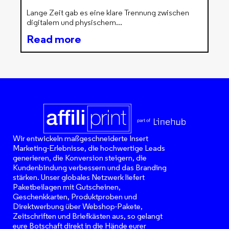
Lange Zeit gab es eine klare Trennung zwischen
digitalem und physischem
Read more
Wir entwickeln maßgeschneiderte Insert
Marketing-Erlebnisse, die hochwertige Leads
generieren, die Konversion steigern, die
Kundenbindung verbessern und das Branding
stärken. Unser globales Netzwerk liefert
Paketbeilagen mit Gutscheinen,
Geschenkkarten, Produktproben und
Direktwerbung über Webshop-Pakete,
Zeitschriften und Briefkästen aus, so gelangt
eure Botschaft direkt in die Hände eurer