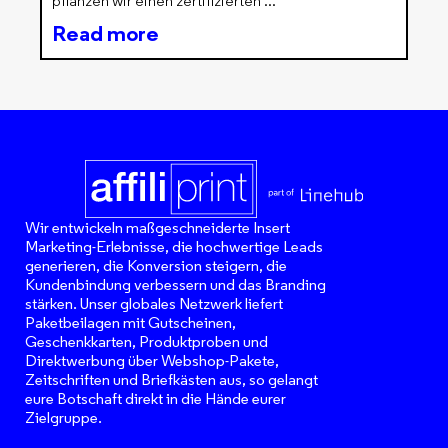
pflanzen wir einen zertifizierten
Read more
Wir entwickeln maßgeschneiderte Insert
Marketing-Erlebnisse, die hochwertige Leads
generieren, die Konversion steigern, die
Kundenbindung verbessern und das Branding
stärken. Unser globales Netzwerk liefert
Paketbeilagen mit Gutscheinen,
Geschenkkarten, Produktproben und
Direktwerbung über Webshop-Pakete,
Zeitschriften und Briefkästen aus, so gelangt
eure Botschaft direkt in die Hände eurer
Zielgruppe.