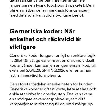
detta särskilt värdefullt. Inserten är då inte
längre bara en fysisk touchpoint i paketet. Den
blir en mätbar del av marknadsföringsmixen,
med data som kan stödja tydligare beslut.
Gerneriska koder: När
enkelhet och räckvidd är
viktigare
Generiska koder fungerar enligt en enklare logik.
I stället för att ge varje insert en unik individuell
kod använder kampanjen en gemensam kod, till
exempel SAVE20, SPRING2026 eller en annan
lätt minnesvärd formulering.
Den största fördelen är enkelheten för kunden.
Generiska koder är oftast korta, lätta att läsa och
enkla att skriva in i checkouten. Det kan skapa
en smidigare användarupplevelse, särskilt i
kampanjer som riktar sig till en bred målgrupp