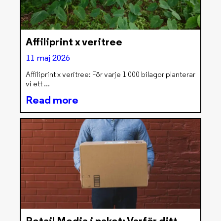
Affiliprint x veritree
11 maj 2026
Affiliprint x veritree: För varje 1 000 bilagor planterar
vi ett
Read more
Retail Media i paket: Varför ditt