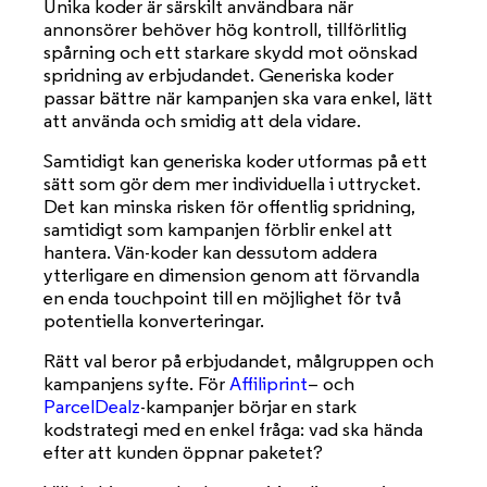
Unika koder är särskilt användbara när
annonsörer behöver hög kontroll, tillförlitlig
spårning och ett starkare skydd mot oönskad
spridning av erbjudandet. Generiska koder
passar bättre när kampanjen ska vara enkel, lätt
att använda och smidig att dela vidare.
Samtidigt kan generiska koder utformas på ett
sätt som gör dem mer individuella i uttrycket.
Det kan minska risken för offentlig spridning,
samtidigt som kampanjen förblir enkel att
hantera. Vän-koder kan dessutom addera
ytterligare en dimension genom att förvandla
en enda touchpoint till en möjlighet för två
potentiella konverteringar.
Rätt val beror på erbjudandet, målgruppen och
kampanjens syfte. För
Affiliprint
– och
ParcelDealz
-kampanjer börjar en stark
kodstrategi med en enkel fråga: vad ska hända
efter att kunden öppnar paketet?