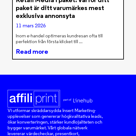
paket är ditt varumärkes mest
exklusiva annonsyta
11 mars 2026
Inom e-handel optimeras kundresan ofta till
perfektion från första klicket till
Read more
Vi utformar skräddarsydda Insert Marketing-
upplevelser som genererar högkvalitativa leads,
ökar konverteringen, stärker kundlojaliteten och
bygger varumärket. Vårt globala nätverk
levererar värdecheckar, presentkort,