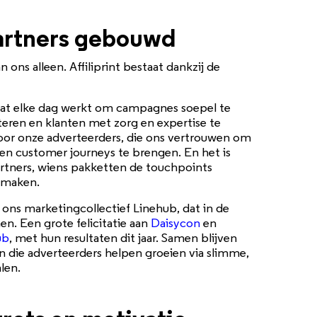
artners gebouwd
n ons alleen. Affiliprint bestaat dankzij de
dat elke dag werkt om campagnes soepel te
teren en klanten met zorg en expertise te
oor onze adverteerders, die ons vertrouwen om
en customer journeys te brengen. En het is
artners, wiens pakketten de touchpoints
k maken.
 ons marketingcollectief Linehub, dat in de
. Een grote felicitatie aan
Daisycon
en
ub
, met hun resultaten dit jaar. Samen blijven
n die adverteerders helpen groeien via slimme,
len.