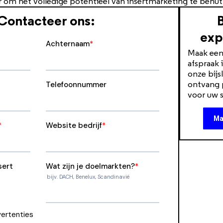
r om het volledige potentieel van insertmarketing te benu
Contacteer ons:​
exp
Maak een 
afspraak 
onze bijs
ontvang p
voor uw s
Ma