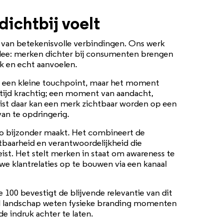
dichtbij voelt
t van betekenisvolle verbindingen. Ons werk
idee: merken dichter bij consumenten brengen
k en echt aanvoelen.
en een kleine touchpoint, maar het moment
tijd krachtig; een moment van aandacht,
ist daar kan een merk zichtbaar worden op een
 van te opdringerig.
 zo bijzonder maakt. Het combineert de
tbaarheid en verantwoordelijkheid die
t. Het stelt merken in staat om awareness te
we klantrelaties op te bouwen via een kanaal
00 bevestigt de blijvende relevantie van dit
aal landschap weten fysieke branding momenten
de indruk achter te laten.