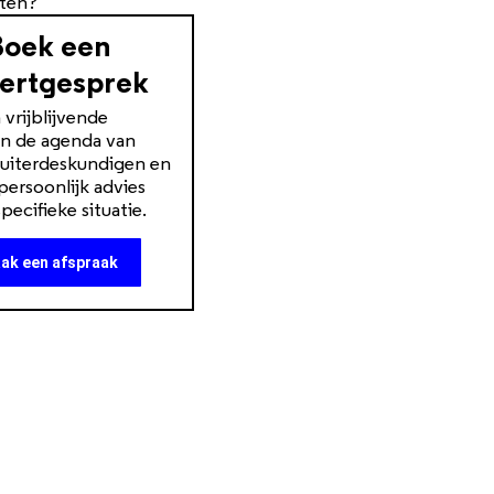
tten?
Boek een
ertgesprek
vrijblijvende
in de agenda van
luiterdeskundigen en
ersoonlijk advies
pecifieke situatie.
ak een afspraak