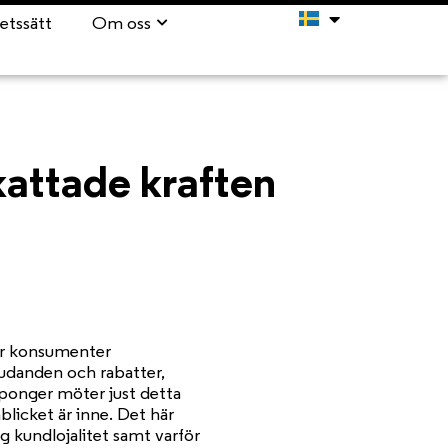
etssätt
Om oss
kattade kraften
 är konsumenter
udanden och rabatter,
ponger möter just detta
licket är inne. Det här
 kundlojalitet samt varför