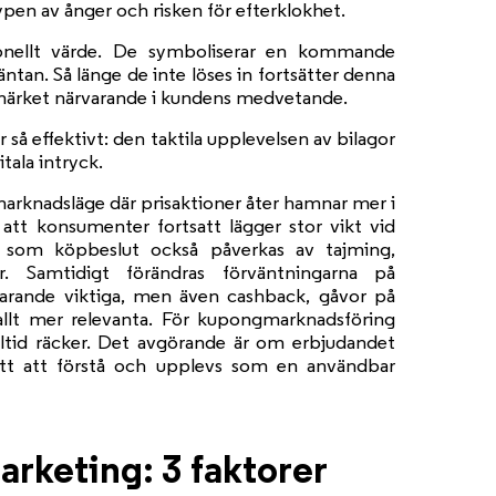
en av ånger och risken för efterklokhet.
onellt värde. De symboliserar en kommande
ntan. Så länge de inte löses in fortsätter denna
umärket närvarande i kundens medvetande.
 så effektivt: den taktila upplevelsen av bilagor
tala intryck.
t marknadsläge där prisaktioner åter hamnar mer i
r att konsumenter fortsatt lägger stor vikt vid
gt som köpbeslut också påverkas av tajming,
. Samtidigt förändras förväntningarna på
tfarande viktiga, men även cashback, gåvor på
 allt mer relevanta. För kupongmarknadsföring
alltid räcker. Det avgörande är om erbjudandet
ätt att förstå och upplevs som en användbar
arketing: 3 faktorer