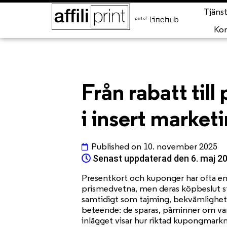
Tjäns
Ko
Från rabatt til
i insert market
Published on
10. november 2025
Senast uppdaterad den 6. maj 2

Presentkort och kuponger har ofta en 
prismedvetna, men deras köpbeslut st
samtidigt som tajming, bekvämlighet 
beteende: de sparas, påminner om varu
inlägget visar hur riktad kupongmark