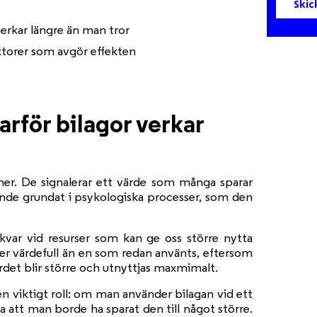
verkar längre än man tror
aktorer som avgör effekten
arför bilagor verkar
ner. De signalerar ett värde som många sparar
eteende grundat i psykologiska processer, som den
 kvar vid resurser som kan ge oss större nytta
er värdefull än en som redan använts, eftersom
ärdet blir större och utnyttjas maxmimalt.
 en viktigt roll: om man använder bilagan vid ett
att man borde ha sparat den till något större.