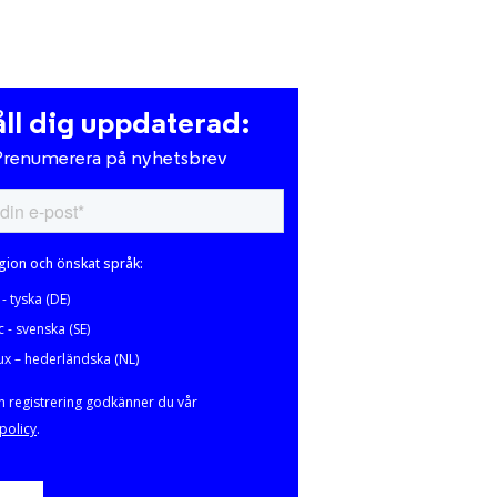
ll dig uppdaterad:
Prenumerera på nyhetsbrev