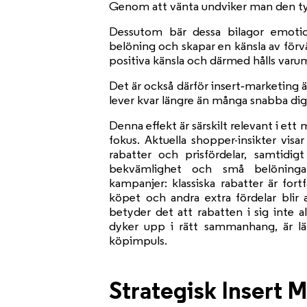
Genom att vänta undviker man den typ
Dessutom bär dessa bilagor emoti
belöning och skapar en känsla av förvä
positiva känsla och därmed hålls var
Det är också därför insert‑marketing är
lever kvar längre än många snabba digi
Denna effekt är särskilt relevant i et
fokus. Aktuella shopper-insikter visa
rabatter och prisfördelar, samtidi
bekvämlighet och små belöningar
kampanjer: klassiska rabatter är for
köpet och andra extra fördelar blir
betyder det att rabatten i sig inte 
dyker upp i rätt sammanhang, är l
köpimpuls.
Strategisk Insert M