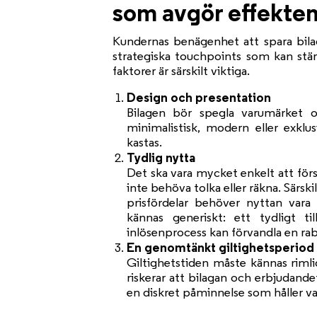
som avgör effekte
Kundernas benägenhet att spara bilag
strategiska touchpoints som kan stä
faktorer är särskilt viktiga.
Design och presentation
Bilagen bör spegla varumärket 
minimalistisk, modern eller exklu
kastas.
Tydlig nytta
Det ska vara mycket enkelt att för
inte behöva tolka eller räkna. Sär
prisfördelar behöver nyttan vara 
kännas generiskt: ett tydligt t
inlösenprocess kan förvandla en raba
En genomtänkt giltighetsperiod
Giltighetstiden måste kännas rimlig
riskerar att bilagan och erbjudand
en diskret påminnelse som håller va