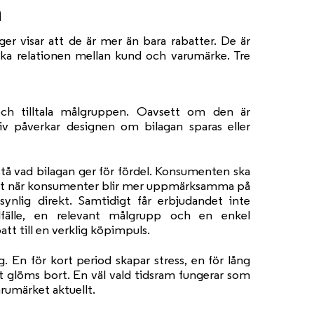
n
er visar att de är mer än bara rabatter. De är
rka relationen mellan kund och varumärke. Tre
och tilltala målgruppen. Oavsett om den är
siv påverkar designen om bilagan sparas eller
stå vad bilagan ger för fördel. Konsumenten ska
skilt när konsumenter blir mer uppmärksamma på
synlig direkt. Samtidigt får erbjudandet inte
illfälle, en relevant målgrupp och en enkel
tt till en verklig köpimpuls.
. En för kort period skapar stress, en för lång
et glöms bort. En väl vald tidsram fungerar som
rumärket aktuellt.