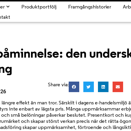
ter
Produktportfölj
Framgångshistorier
Arb
ntakt
l påminnelse: den unders
ing
Share via:
026
längre effekt än man tror. Särskilt i dagens e-handelsmiljö
yrs inte enbart av lägsta pris. Många uppmärksammar erbj
och små belöningar påverkar beslutet. Presentkort och ku
märket och skapar störst verkan precis när det rätta ögonb
nadsföring skapar uppmärksamhet, förtroende och långsiktig